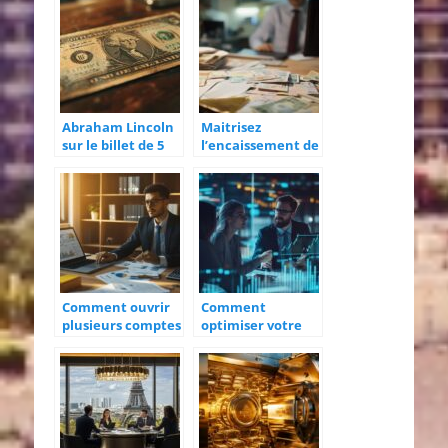
credit travaux
pour financer
adapte aux
votre bien
besoins des
immobilier
fonctionnaires
Abraham Lincoln
Maitrisez
sur le billet de 5
l’encaissement de
dollars des USA :
vos billets a ordre
histoire d’un
: guide pour
portrait
professionnels
emblematique
Comment ouvrir
Comment
plusieurs comptes
optimiser votre
bancaires pour
patrimoine grâce
optimiser sa
à une gestion
gestion financière
personnalisée