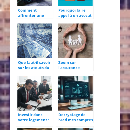
Comment
Pourquoi faire
affronter une
appel à un avocat
dépense
en droit bancaire
imprévue ?
?
Que faut-il savoir
Zoom sur
sur les atouts du
l’assurance
crédit à la
prévoyance et ses
consommation et
avantages
de ce qu’il faut
pour en
bénéficier ?
Investir dans
Decryptage de
votre logement :
bred mes comptes
Les avantages du
: les solutions