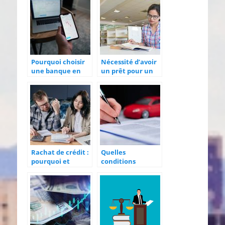
Pourquoi choisir
Nécessité d’avoir
une banque en
un prêt pour un
ligne pour votre
étudiant
entreprise ?
Rachat de crédit :
Quelles
pourquoi et
conditions
comment y
remplir pour un
recourir ?
crédit auto ?