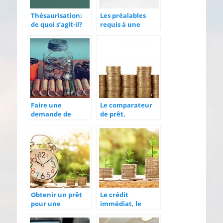
Thésaurisation:
Les préalables
de quoi s’agit-il?
requis à une
demande de
crédit bancaire
Faire une
Le comparateur
demande de
de prêt,
crédit, comment
nécessaire pour
faire ?
un bon emprunt
Obtenir un prêt
Le crédit
pour une
immédiat, le
transformation
crédit des
énergétique
imprévus