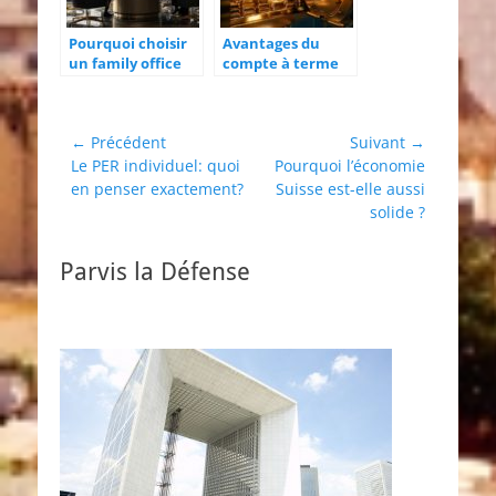
Pourquoi choisir
Avantages du
un family office
compte à terme
parisien pour une
pour sécuriser
gestion de
votre épargne
patrimoine
Navigation
← Précédent
Suivant →
optimale
Article
Article
Le PER individuel: quoi
Pourquoi l’économie
de
précédent :
suivant :
en penser exactement?
Suisse est-elle aussi
l’article
solide ?
Parvis la Défense