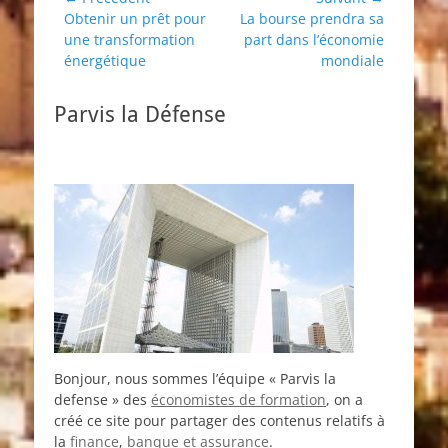
Article
Article
Obtenir un prêt pour
La bourse prendra sa
de
précédent :
suivant :
une transformation
part dans l’économie
l’article
énergétique
mondiale
Parvis la Défense
Bonjour, nous sommes l’équipe « Parvis la
defense » des
économistes de formation
, on a
créé ce site pour partager des contenus relatifs à
la
finance
,
banque et assurance
.