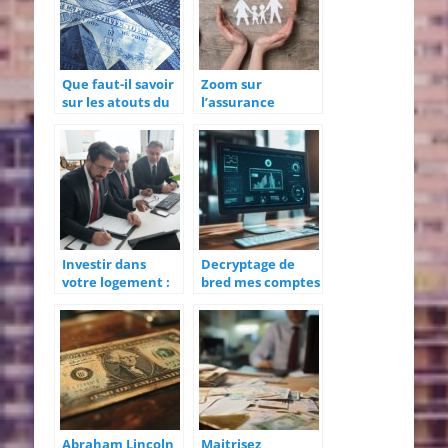
Que faut-il savoir
Zoom sur
sur les atouts du
l’assurance
crédit à la
prévoyance et ses
consommation et
avantages
de ce qu’il faut
pour en
bénéficier ?
Investir dans
Decryptage de
votre logement :
bred mes comptes
Les avantages du
: les solutions
credit travaux
pour financer
adapte aux
votre bien
besoins des
immobilier
fonctionnaires
Abraham Lincoln
Maitrisez