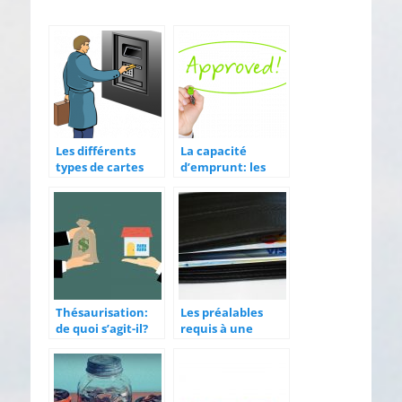
Les différents
La capacité
types de cartes
d’emprunt: les
bancaires
banques
calculent
Thésaurisation:
Les préalables
de quoi s’agit-il?
requis à une
demande de
crédit bancaire