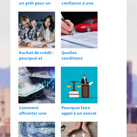
un prêt pour un
confiance à une
étudiant
banque pour
gérer vos finances
?
Rachat de crédit :
Quelles
pourquoi et
conditions
comment y
remplir pour un
recourir ?
crédit auto ?
Comment
Pourquoi faire
affronter une
appel à un avocat
dépense
en droit bancaire
imprévue ?
?