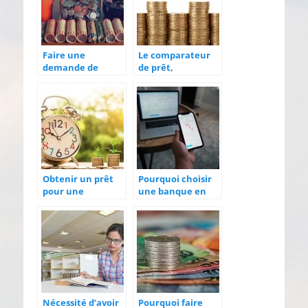
Faire une
Le comparateur
demande de
de prêt,
crédit, comment
nécessaire pour
faire ?
un bon emprunt
Obtenir un prêt
Pourquoi choisir
pour une
une banque en
transformation
ligne pour votre
énergétique
entreprise ?
Nécessité d’avoir
Pourquoi faire