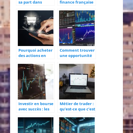
sa part dans
finance française
l’économie
mondiale
Pourquoi acheter
Comment trouver
des actions en
une opportunité
ligne ?
sur les marchés
financiers pour
investir ?
Investir en bourse
Métier de trader :
avec succès : les
qu’est-ce que c’est
avantages de
et pourquoi s’y
suivre une vraie
intéresser ?
formation en
trading